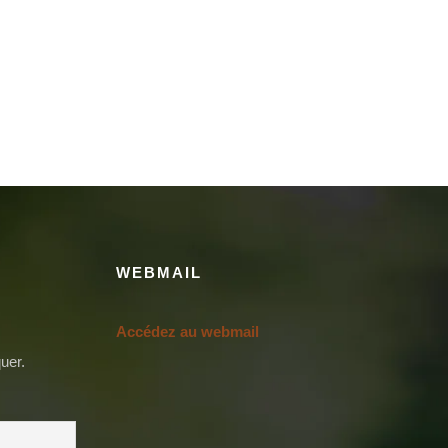
WEBMAIL
Accédez au webmail
uer.