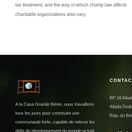
tax treatment, and the way in which charity law affects
charitable organizations also vary.
CONTAC
BP 16 Alla
A la Casa Grande Bénin, nous travaillons
Allada Do
tous les jours pour construire une
Rép. du Bé
communauté forte, capable de relever les
défis de développement du monde actuel.