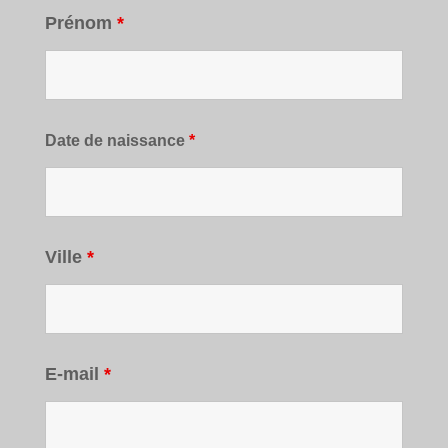
Prénom
*
Date de naissance
*
Ville
*
E-mail
*