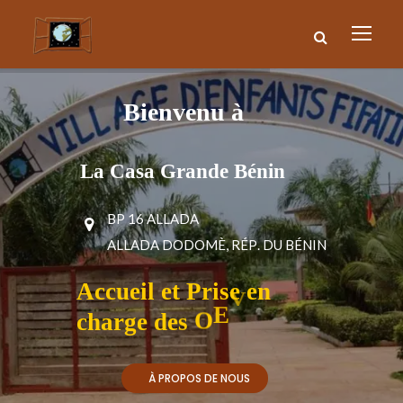
B
i
e
n
v
e
n
u
à
L
a
C
a
s
a
G
r
a
n
d
e
B
é
n
i
n
B
P
1
6
A
L
L
A
D
A
A
L
L
A
D
A
D
O
D
O
M
È
,
R
É
P
.
D
U
B
É
N
I
N
A
c
c
u
e
i
l
e
t
P
r
i
s
e
e
n
c
h
a
r
g
e
d
e
s
O
E
V
À PROPOS DE NOUS