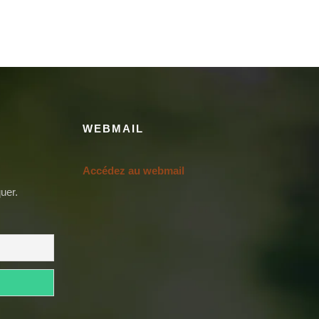
WEBMAIL
Accédez au webmail
uer.