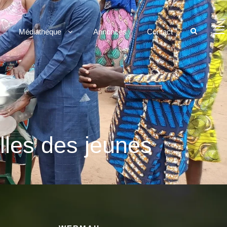
Médiathèque
Annonces
Contact
lles des jeunes