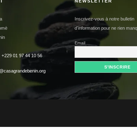
T
NEWSLETTER
da
Inscrivez-vous à notre bulletin
domè
d'information pour ne rien manq
nin
Email
 +229 01 97 44 10 56
t@casagrandebenin.org