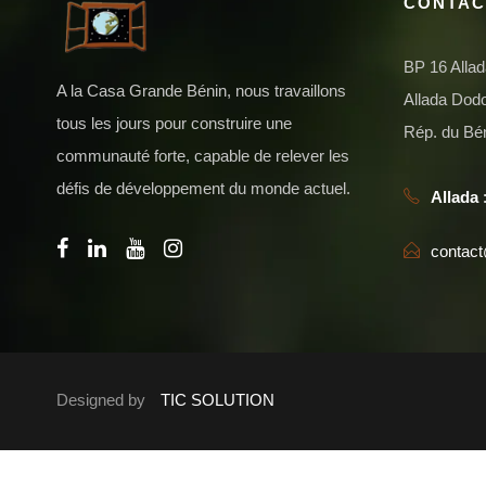
CONTAC
BP 16 Alla
A la Casa Grande Bénin, nous travaillons
Allada Do
tous les jours pour construire une
Rép. du Bé
communauté forte, capable de relever les
défis de développement du monde actuel.
Allada
:
contac
Designed by
TIC SOLUTION