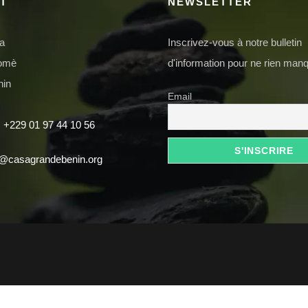
T
NEWSLETTER
da
Inscrivez-vous à notre bulletin
domè
d'information pour ne rien manq
nin
Email
 +229 01 97 44 10 56
t@casagrandebenin.org