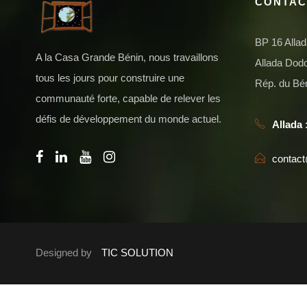
CONTAC
BP 16 Alla
A la Casa Grande Bénin, nous travaillons
Allada Do
tous les jours pour construire une
Rép. du Bé
communauté forte, capable de relever les
défis de développement du monde actuel.
Allada
:
contac
Designed by
TIC SOLUTION