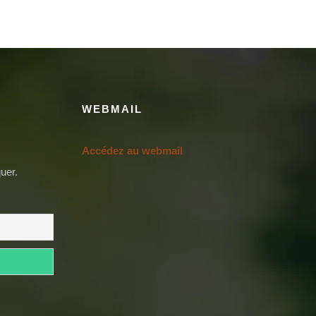
WEBMAIL
Accédez au webmail
uer.