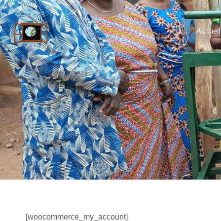
Accueil
[woocommerce_my_account]