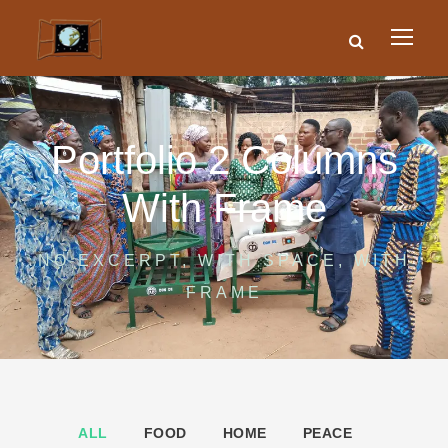
Portfolio 2 Columns
With Frame
NO EXCERPT, WITH SPACE, WITH
FRAME
ALL
FOOD
HOME
PEACE