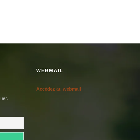
WEBMAIL
Accédez au webmail
uer.