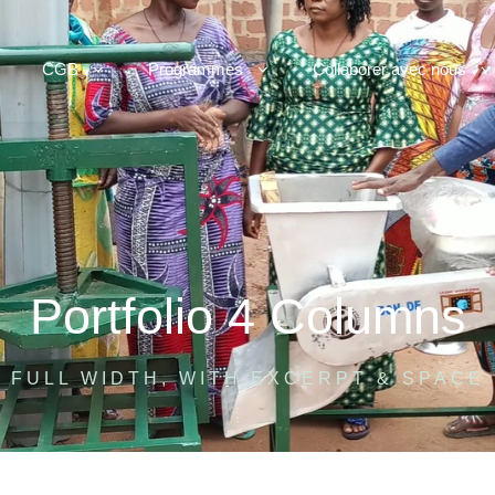
CGB
Programmes
Collaborer avec nous
Portfolio 4 Columns
FULL WIDTH, WITH EXCERPT & SPACE