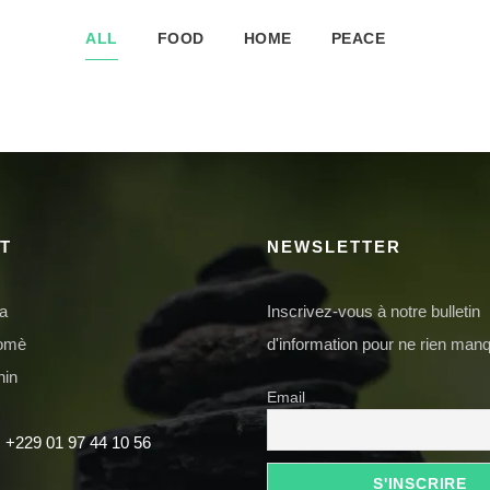
ALL
FOOD
HOME
PEACE
T
NEWSLETTER
da
Inscrivez-vous à notre bulletin
domè
d'information pour ne rien manq
nin
Email
 +229 01 97 44 10 56