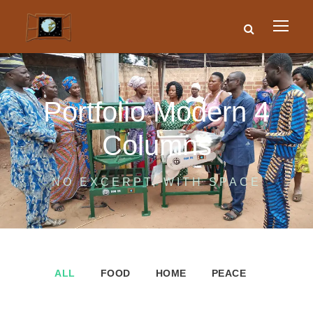
Portfolio Modern 4
Columns
NO EXCERPT, WITH SPACE
ALL
FOOD
HOME
PEACE