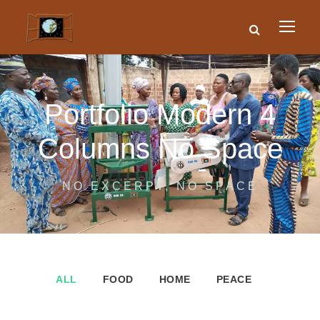
Portfolio Modern 4
Columns No Space
NO EXCERPT, NO SPACE
ALL
FOOD
HOME
PEACE