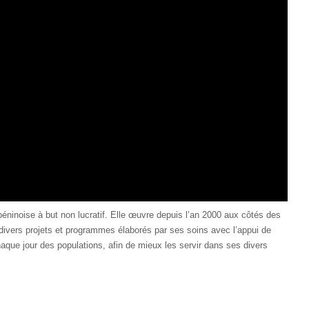
éninoise à but non lucratif. Elle œuvre depuis l’an 2000 aux côtés des
 divers projets et programmes élaborés par ses soins avec l’appui de
haque jour des populations, afin de mieux les servir dans ses divers