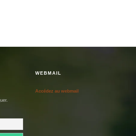
WEBMAIL
Accédez au webmail
uer.