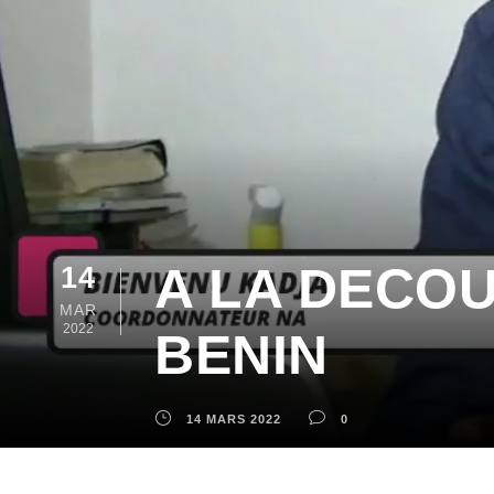
A LA DECO
14
MAR
2022
BENIN
14 MARS 2022
0