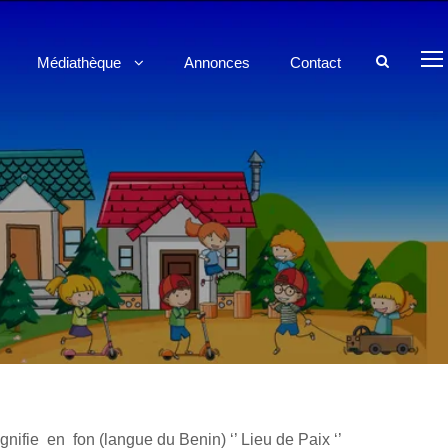
Médiathèque
Annonces
Contact
gnifie en fon (langue du Benin) ‘’ Lieu de Paix ‘’