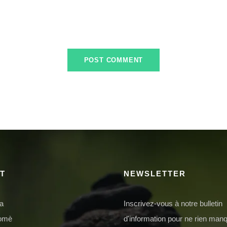
T
NEWSLETTER
da
Inscrivez-vous à notre bulletin
domè
d'information pour ne rien manq