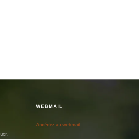
WEBMAIL
Accédez au webmail
uer.