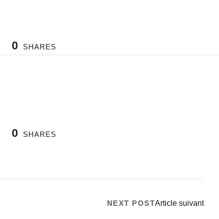
CGB
Programmes
Collaborer avec nous
0
SHARES
0
SHARES
NEXT POST
Article suivant