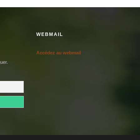
WEBMAIL
Accédez au webmail
uer.