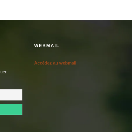
WEBMAIL
Accédez au webmail
uer.