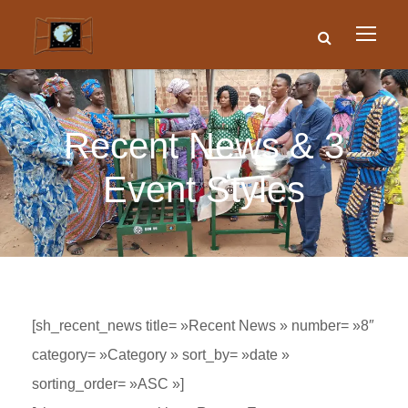
Recent News & 3
Event Styles
[sh_recent_news title= »Recent News » number= »8″
category= »Category » sort_by= »date »
sorting_order= »ASC »]