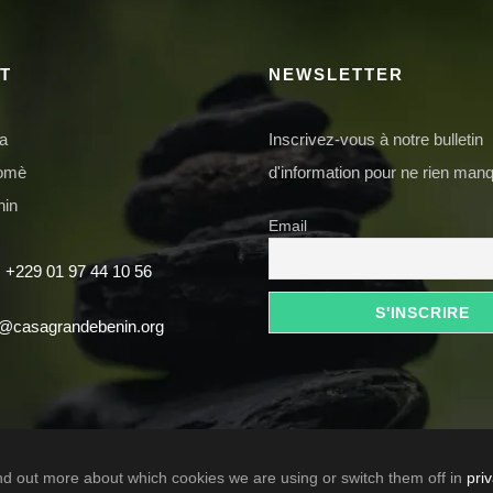
T
NEWSLETTER
da
Inscrivez-vous à notre bulletin
domè
d'information pour ne rien manq
nin
Email
 +229 01 97 44 10 56
t@casagrandebenin.org
nd out more about which cookies we are using or switch them off in
pri