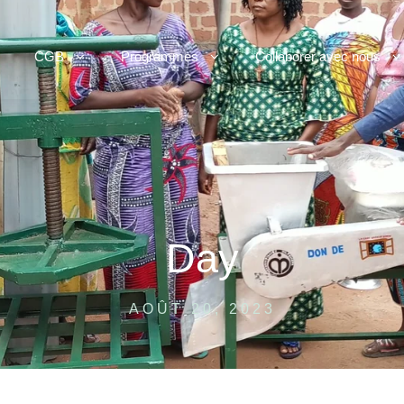
CGB
Programmes
Collaborer avec nous
Day
AOÛT 20, 2023