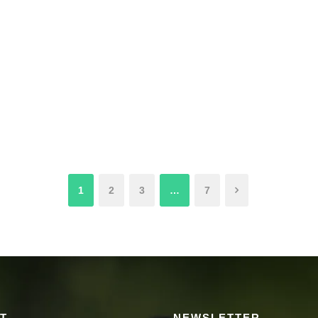
1
2
3
…
7
T
NEWSLETTER