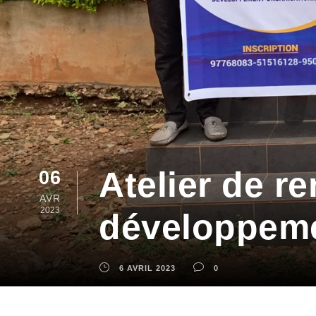
Atelier de r
06
AVR
2023
développem
6 AVRIL 2023
0