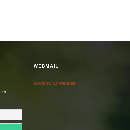
WEBMAIL
Accédez au webmail
uer.