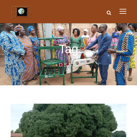
Tag
DSSR