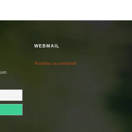
WEBMAIL
Accédez au webmail
uer.